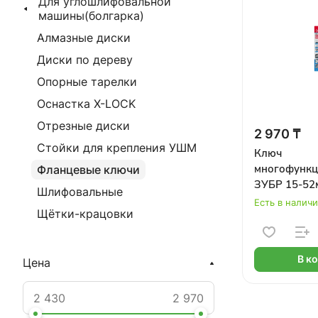
Для углошлифовальной
машины(болгарка)
Алмазные диски
Диски по дереву
Опорные тарелки
Оснастка X-LOCK
Отрезные диски
2 970 ₸
Стойки для крепления УШМ
Ключ
многофункц
Фланцевые ключи
ЗУБР 15-52
Шлифовальные
Есть в налич
Щётки-крацовки
В к
Цена