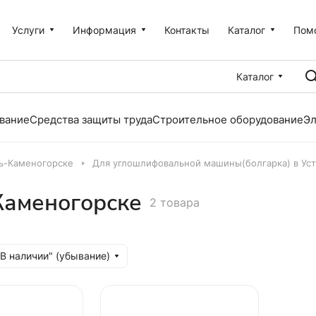
Услуги
Информация
Контакты
Каталог
Пом
Каталог
вание
Средства защиты труда
Строительное оборудование
Эл
ть-Каменогорске
Для углошлифовальной машины(болгарка) в Ус
Каменогорске
2 товара
"В наличии" (убывание)