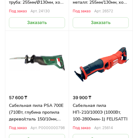
труба: 255мм/Ø130мм, ход
металл: 255мм/130мм, ход
28мм, 3,2кг) MAKITA MT
32мм, кейс) MAKITA
Под заказ
Арт.
24130
Под заказ
Арт.
26572
Заказать
Заказать
57 600 ₸
39 900 ₸
Сабельная пила PSA 700E
Сабельная пила
(710Вт, глубина пропила
НП-210/1000Э (1000Вт,
дерево/сталь 150/10мм,
100-2800мин-1) FELISATTI
регулировка оборотов)
Под заказ
Арт.
Р0000000798
Под заказ
Арт.
25614
BOSCH