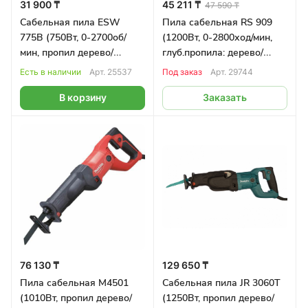
31 900 ₸
45 211 ₸
47 590 ₸
Сабельная пила ESW
Пила сабельная RS 909
775B (750Вт, 0-2700об/
(1200Вт, 0-2800ход/мин,
мин, пропил дерево/
глуб.пропила: дерево/
металл 115/8мм) IVT
металл 210/20мм) PATRIOT
Есть в наличии
Арт.
25537
Под заказ
Арт.
29744
EXPERT
В корзину
Заказать
76 130 ₸
129 650 ₸
Пила сабельная M4501
Сабельная пила JR 3060T
(1010Вт, пропил дерево/
(1250Вт, пропил дерево/