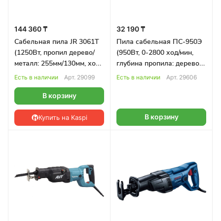
144 360 ₸
32 190 ₸
Сабельная пила JR 3061T
Пила сабельная ПС-950Э
(1250Вт, пропил дерево/
(950Вт, 0-2800 ход/мин,
металл: 255мм/130мм, ход
глубина пропила: дерево/
32мм, кейс) MAKITA
металл 150/15мм)
Есть в наличии
Арт.
29099
Есть в наличии
Арт.
29606
РЕСАНТА
В корзину
В корзину
Купить на Kaspi