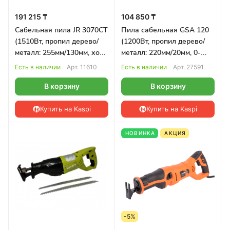
191 215 ₸
104 850 ₸
Сабельная пила JR 3070CT
Пила сабельная GSA 120
(1510Вт, пропил дерево/
(1200Вт, пропил дерево/
металл: 255мм/130мм, ход
металл: 220мм/20мм, 0-
32мм, плавный пуск)
3000ход/мин, 3,7кг)
Есть в наличии
Арт.
11610
Есть в наличии
Арт.
27591
MAKITA
BOSCH
В корзину
В корзину
Купить на Kaspi
Купить на Kaspi
НОВИНКА
АКЦИЯ
-5%