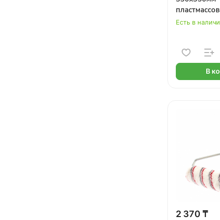
пластмассов
Есть в налич
В к
2 370 ₸