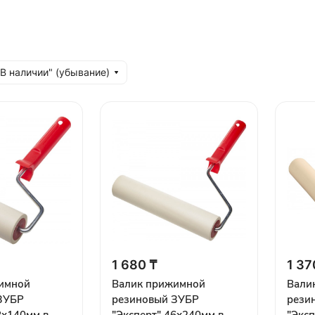
"В наличии" (убывание)
1 680 ₸
1 37
имной
Валик прижимной
Вали
ЗУБР
резиновый ЗУБР
рези
8х140мм в
"Эксперт" 46х240мм в
"Эксп