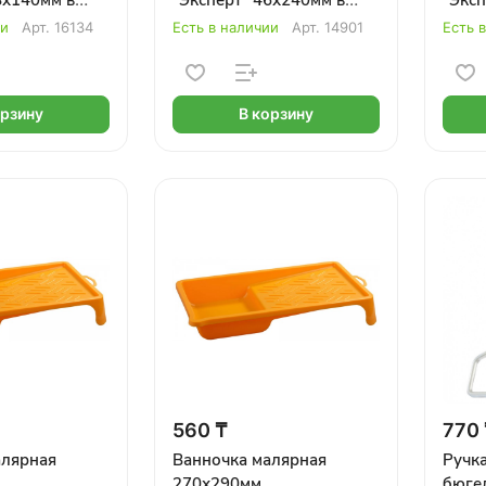
ль 8мм
сборе, бюгель 8мм
сборе
ии
Арт.
16134
Есть в наличии
Арт.
14901
Есть 
орзину
В корзину
560 ₸
770 
алярная
Ванночка малярная
Ручка
270х290мм
бюге