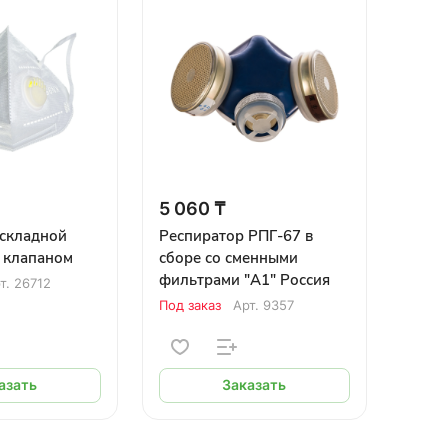
5 060 ₸
 складной
Респиратор РПГ-67 в
 клапаном
сборе со сменными
фильтрами "А1" Россия
т.
26712
Под заказ
Арт.
9357
азать
Заказать