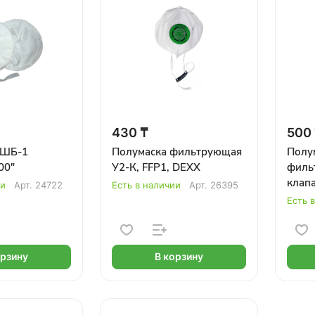
430 ₸
500
 ШБ-1
Полумаска фильтрующая
Полу
00"
У2-К, FFP1, DEXX
филь
клапа
ии
Арт.
24722
Есть в наличии
Арт.
26395
Есть 
орзину
В корзину