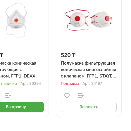
 ₸
520 ₸
маска коническая
Полумаска фильтрующая
трующая с
коническая многослойная
ном, FFP1, DEXX
с клапаном, FFP1, STAYER
"Profi"
в наличии
Арт.
26394
Под заказ
Арт.
24197
В корзину
Заказать