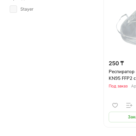
Stayer
250 ₸
Респиратор
KN95 FFP2 с
Под заказ
Ар
Зак