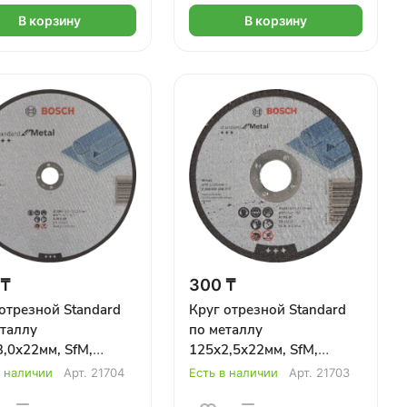
В корзину
В корзину
 ₸
300 ₸
отрезной Standard
Круг отрезной Standard
таллу
по металлу
,0х22мм, SfM,
125х2,5х22мм, SfM,
ой BOSCH
прямой BOSCH
в наличии
Арт.
21704
Есть в наличии
Арт.
21703