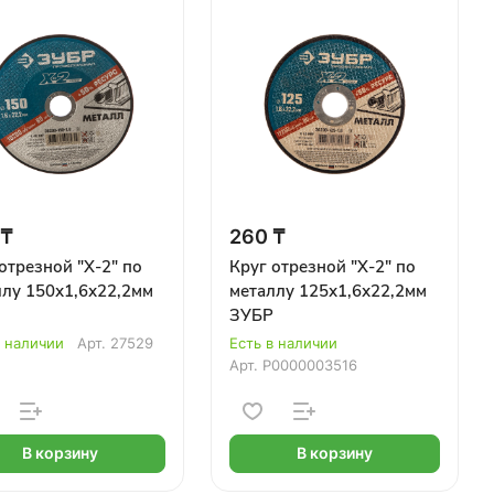
 ₸
260 ₸
отрезной "Х-2" по
Круг отрезной "Х-2" по
ллу 150х1,6х22,2мм
металлу 125х1,6х22,2мм
ЗУБР
в наличии
Арт.
27529
Есть в наличии
Арт.
Р0000003516
В корзину
В корзину