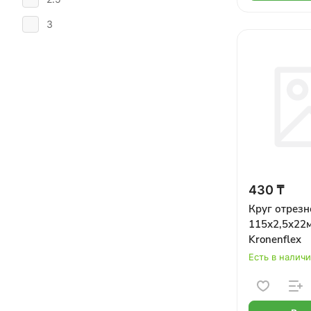
3
430 ₸
Круг отрезн
115х2,5х22м
Kronenflex
Есть в налич