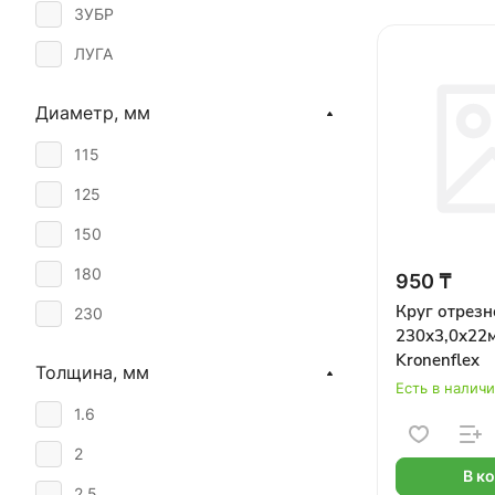
ЗУБР
ЛУГА
Диаметр, мм
115
125
150
180
950 ₸
Круг отрезн
230
230х3,0х22м
Kronenflex
Толщина, мм
Есть в налич
1.6
2
В к
2.5