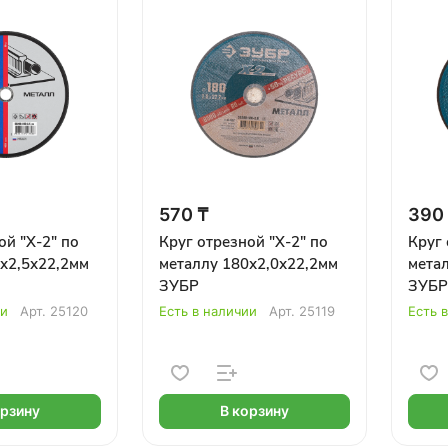
570 ₸
390
ой "Х-2" по
Круг отрезной "Х-2" по
Круг 
х2,5х22,2мм
металлу 180х2,0х22,2мм
мета
ЗУБР
ЗУБР
ии
Арт.
25120
Есть в наличии
Арт.
25119
Есть 
орзину
В корзину