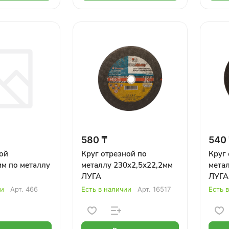
580 ₸
540
ой
Круг отрезной по
Круг 
м по металлу
металлу 230х2,5х22,2мм
мета
ЛУГА
ЛУГА
ии
Арт.
466
Есть в наличии
Арт.
16517
Есть 