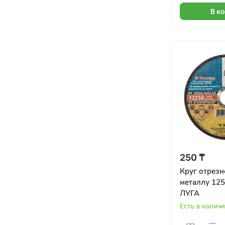
В к
250 ₸
Круг отрезн
металлу 125
ЛУГА
Есть в налич