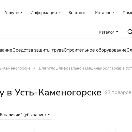
Услуги
Информация
Контакты
Каталог
Пом
Каталог
вание
Средства защиты труда
Строительное оборудование
Эл
ть-Каменогорске
Для углошлифовальной машины(болгарка) в Ус
у в Усть-Каменогорске
27 товаров
"В наличии" (убывание)