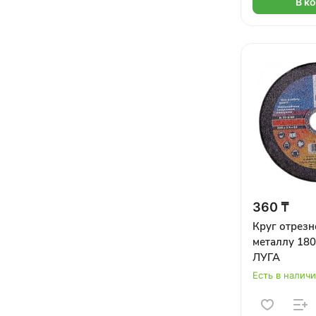
В к
360 ₸
Круг отрезн
металлу 180
ЛУГА
Есть в налич