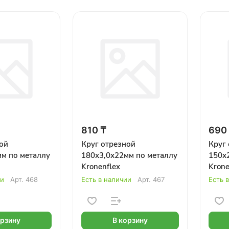
810 ₸
690
ой
Круг отрезной
Круг
м по металлу
180х3,0х22мм по металлу
150х
Kronenflex
Krone
ии
Арт.
468
Есть в наличии
Арт.
467
Есть 
орзину
В корзину