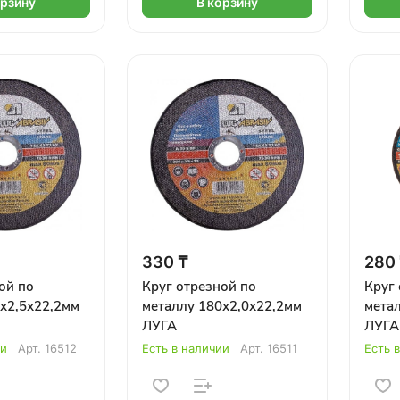
орзину
В корзину
330 ₸
280
ой по
Круг отрезной по
Круг 
х2,5х22,2мм
металлу 180х2,0х22,2мм
мета
ЛУГА
ЛУГА
ии
Арт.
16512
Есть в наличии
Арт.
16511
Есть 