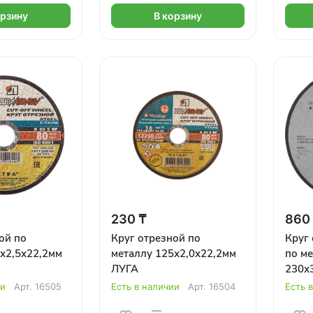
орзину
В корзину
230 ₸
860
ой по
Круг отрезной по
Круг 
х2,5х22,2мм
металлу 125х2,0х22,2мм
по ме
ЛУГА
230х3
прям
ии
Арт.
16505
Есть в наличии
Арт.
16504
Есть 