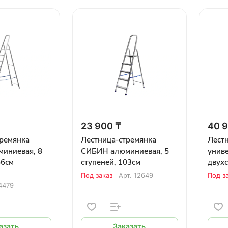
23 900 ₸
40 9
тремянка
Лестница-стремянка
Лест
иниевая, 8
СИБИН алюминиевая, 5
униве
66см
ступеней, 103см
двухс
ступ
Под заказ
Арт.
12649
Под з
4479
азать
Заказать