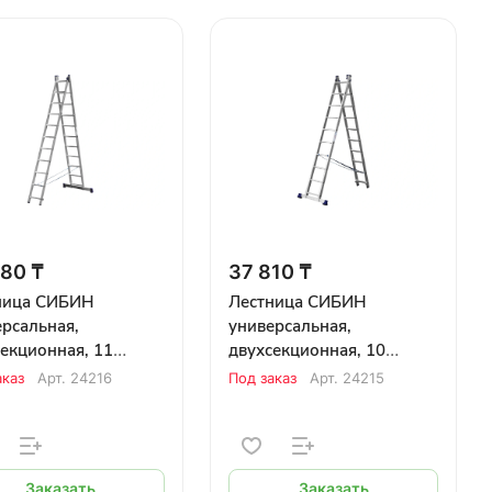
80 ₸
37 810 ₸
ница СИБИН
Лестница СИБИН
рсальная,
универсальная,
екционная, 11
двухсекционная, 10
еней
ступеней
аказ
Арт.
24216
Под заказ
Арт.
24215
Заказать
Заказать