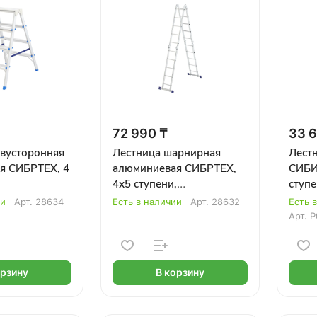
72 990 ₸
33 6
двусторонняя
Лестница шарнирная
Лест
я СИБРТЕХ, 4
алюминиевая СИБРТЕХ,
СИБИ
4х5 ступени,
ступе
максимальная высота
ии
Арт.
28634
Есть в наличии
Арт.
28632
Есть 
5,69м
Арт.
Р
орзину
В корзину