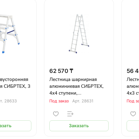
62 570 ₸
56 4
двусторонняя
Лестница шарнирная
Лест
я СИБРТЕХ, 3
алюминиевая СИБРТЕХ,
алюм
4х4 ступени,
4х3 с
максимальная высота
макс
т.
28633
Под заказ
Арт.
28631
Под з
4,63м
3,5м
азать
Заказать