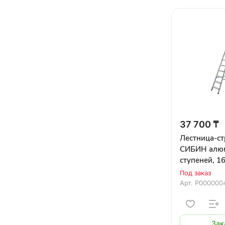
37 700 ₸
Лестница-с
СИБИН алюм
ступеней, 1
Под заказ
Арт.
Р000000
Зак