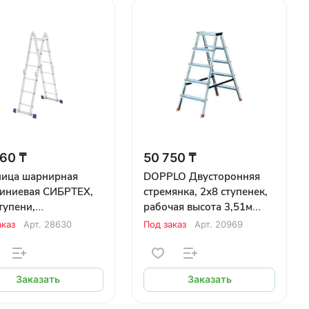
60 ₸
50 750 ₸
ница шарнирная
DOPPLO Двусторонняя
иниевая СИБРТЕХ,
стремянка, 2х8 ступенек,
тупени,
рабочая высота 3,51м
имальная высота
KRAUSE
аказ
Арт.
28630
Под заказ
Арт.
20969
Заказать
Заказать