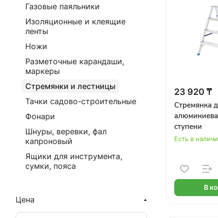
Газовые паяльники
Изоляционные и клеящие
ленты
Ножи
Разметочные карандаши,
маркеры
Стремянки и лестницы
23 920 ₸
Тачки садово-строительные
Стремянка 
алюминиева
Фонари
ступени
Шнуры, веревки, фал
Есть в налич
капроновый
Ящики для инструмента,
сумки, пояса
В к
Цена