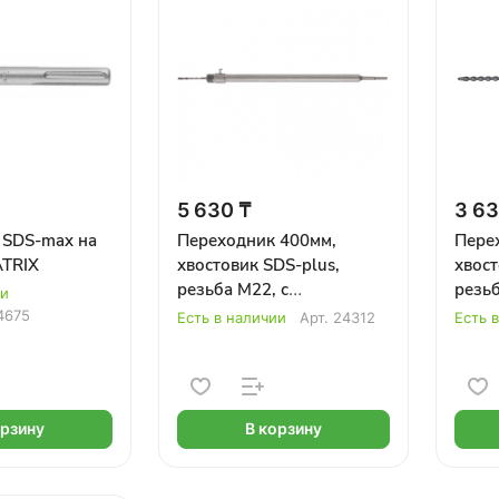
5 630 ₸
3 63
 SDS-max на
Переходник 400мм,
Пере
ATRIX
хвостовик SDS-plus,
хвост
резьба M22, с
резьб
ии
центрирующим сверлом
цент
4675
Есть в наличии
Арт.
24312
Есть 
MATRIX
MATR
орзину
В корзину