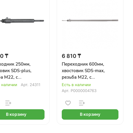
0 ₸
6 810 ₸
ходник 250мм,
Переходник 600мм,
овик SDS-plus,
хвостовик SDS-max,
а M22, с
резьба M22, с
рирующим сверлом
центрирующим сверлом
в наличии
Арт.
24311
Есть в наличии
IX
MATRIX
Арт.
Р0000004763
В корзину
В корзину