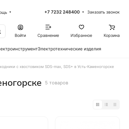
+7 7232 248400
Заказать звонок
ощь
Войти
Сравнение
Избранное
Корзина
ектроинструмент
Электротехнические изделия
ходники с хвостовиком SDS-max, SDS+ в Усть-Каменогорске
еногорске
5 товаров