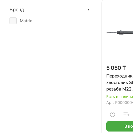
Бренд
Matrix
5 050 ₸
Переходник
хвостовик S
резьба M22,
центрирующ
Есть в налич
MATRIX
Арт.
Р000000
В к