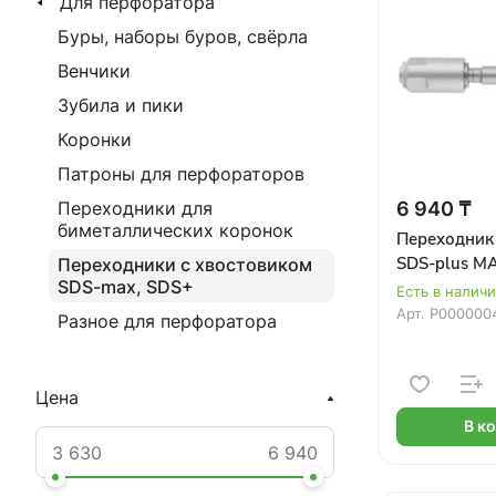
Для перфоратора
Буры, наборы буров, свёрла
Венчики
Зубила и пики
Коронки
Патроны для перфораторов
6 940 ₸
Переходники для
биметаллических коронок
Переходник
SDS-plus M
Переходники с хвостовиком
SDS-max, SDS+
Есть в налич
Арт.
Р000000
Разное для перфоратора
Цена
В к