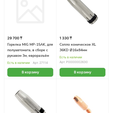
29 700 ₸
1 330 ₸
Горелка MIG MP-15AK, для
Сопло коническое XL
полуавтомата, в сборе с
36KD Ø16х84мм
рукавом 3м, евроразъём
Есть в наличии
Арт.
Р0000002630
Есть в наличии
Арт.
27114
В корзину
В корзину