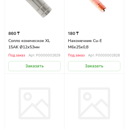
860 ₸
180 ₸
Сопло коническое XL
Наконечник Cu-E
15AK Ø12х53мм
М6х25х0,8
Под заказ
Арт.
Р0000002629
Под заказ
Арт.
Р0000002628
Заказать
Заказать