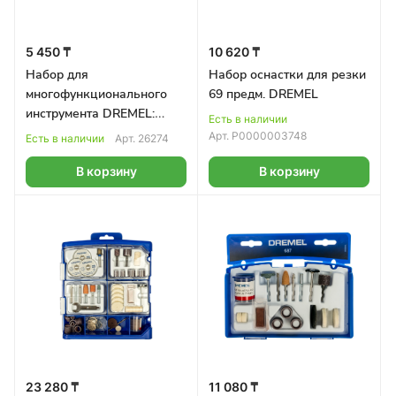
5 450 ₸
10 620 ₸
Набор для
Набор оснастки для резки
многофункционального
69 предм. DREMEL
инструмента DREMEL:
Есть в наличии
цанги 4шт, муфта 1шт
Арт.
Р0000003748
Есть в наличии
Арт.
26274
В корзину
В корзину
23 280 ₸
11 080 ₸