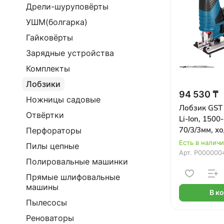
Дрели-шуруповёрты
УШМ(болгарка)
Гайковёрты
Зарядные устройства
Комплекты
Лобзики
94 530 ₸
Ножницы садовые
Лобзик GST 
Отвёртки
Li-Ion, 1500
70/3/3мм, х
Перфораторы
аккум. и ЗУ
Есть в налич
Пилы цепные
Арт.
Р000000
Полировальные машинки
Прямые шлифовальные
машины
В к
Пылесосы
Реноваторы