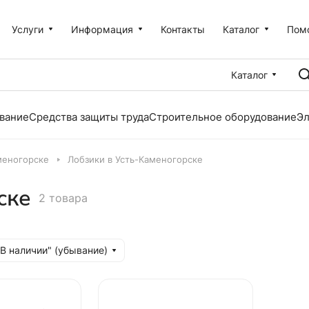
Услуги
Информация
Контакты
Каталог
Пом
Каталог
вание
Средства защиты труда
Строительное оборудование
Эл
меногорске
Лобзики в Усть-Каменогорске
ске
2 товара
"В наличии" (убывание)