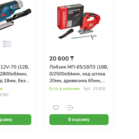
20 600 ₸
12V-70 (12В,
Лобзик МП-65/18ЛЗ (18В,
-2800об/мин,
0/2500об/мин, ход штока
од 18мм, без
20мм, древесина 65мм,
) BOSCH
без аккум) FELISATTI
ии
Есть в наличии
Арт.
25308
4780
орзину
В корзину