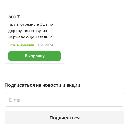
800 ₸
Круги отрезные 3шт по
дереву, пластику, из
нержавеющей стали, с
оправкой STAYER
Есть в наличии
Арт.
23741
В корзину
Подписаться
на новости и акции
Подписаться