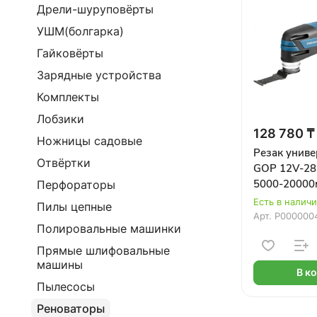
Дрели-шуруповёрты
УШМ(болгарка)
Гайковёрты
Зарядные устройства
Комплекты
Лобзики
128 780 ₸
Ножницы садовые
Резак унив
Отвёртки
GOP 12V-28 (
5000-20000м
Перфораторы
аккум. и ЗУ
Есть в налич
Пилы цепные
Арт.
Р000000
Полировальные машинки
Прямые шлифовальные
машины
В к
Пылесосы
Реноваторы