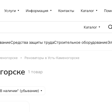
Услуги
Информация
Контакты
Каталог
Пом
Каталог
вание
Средства защиты труда
Строительное оборудование
Эл
меногорске
Реноваторы в Усть-Каменогорске
горске
1 товар
"В наличии" (убывание)