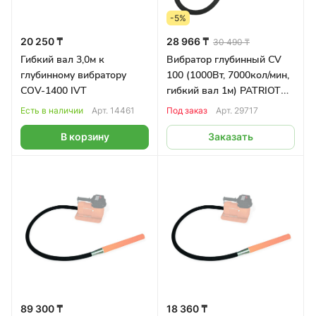
-5%
20 250 ₸
28 966 ₸
30 490 ₸
Гибкий вал 3,0м к
Вибратор глубинный CV
глубинному вибратору
100 (1000Вт, 7000кол/мин,
COV-1400 IVT
гибкий вал 1м) PATRIOT
OPTIMA
Есть в наличии
Арт.
14461
Под заказ
Арт.
29717
В корзину
Заказать
89 300 ₸
18 360 ₸