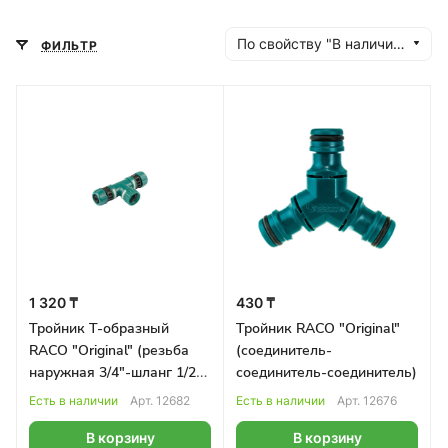
По свойству "В наличии" (убывание)
ФИЛЬТР
1 320 ₸
430 ₸
Тройник Т-образный
Тройник RACO "Original"
RACO "Original" (резьба
(соединитель-
наружная 3/4"-шланг 1/2"-
соединитель-соединитель)
шланг 1/2")
Есть в наличии
Арт.
12682
Есть в наличии
Арт.
12676
В корзину
В корзину