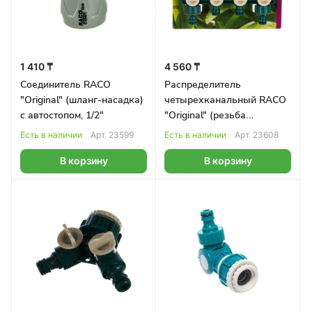
1 410 ₸
4 560 ₸
Соединитель RACO
Распределитель
"Original" (шланг-насадка)
четырехканальный RACO
с автостопом, 1/2"
"Original" (резьба
внешняя-наконечник),
Есть в наличии
Арт.
23599
Есть в наличии
Арт.
23608
3/4"-1"
В корзину
В корзину