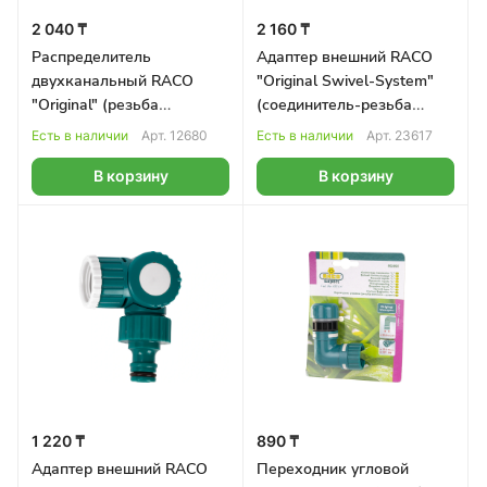
2 040 ₸
2 160 ₸
Распределитель
Адаптер внешний RACO
двухканальный RACO
"Original Swivel-System"
"Original" (резьба
(соединитель-резьба
внешняя-наконечник),
внешняя), 1/2"-5/8"-3/4"-1"
Есть в наличии
Арт.
12680
Есть в наличии
Арт.
23617
3/4"-1"
В корзину
В корзину
1 220 ₸
890 ₸
Адаптер внешний RACO
Переходник угловой