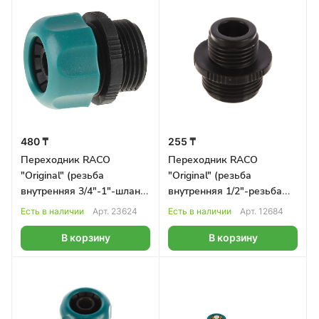
480 ₸
255 ₸
Переходник RACO
Переходник RACO
"Original" (резьба
"Original" (резьба
внутренняя 3/4"-1"-шланг
внутренняя 1/2"-резьба
1/2")
внутренняя 3/4")
Есть в наличии
Арт.
23624
Есть в наличии
Арт.
12684
В корзину
В корзину