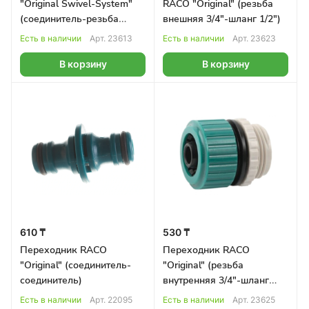
"Original Swivel-System"
RACO "Original" (резьба
(соединитель-резьба
внешняя 3/4"-шланг 1/2")
внешняя), 1/2"-3/4"
Есть в наличии
Арт.
23613
Есть в наличии
Арт.
23623
В корзину
В корзину
610 ₸
530 ₸
Переходник RACO
Переходник RACO
"Original" (соединитель-
"Original" (резьба
соединитель)
внутренняя 3/4"-шланг
3/4")
Есть в наличии
Арт.
22095
Есть в наличии
Арт.
23625