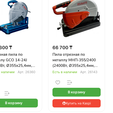
300 ₸
66 700 ₸
зная пила по
Пила отрезная по
ллу GCO 14-24J
металлу МНП-355/2400
Вт, Ø355х25,4мм,
(2400Вт, Ø355х25,4мм,
об/мин, плавный
3700 об/мин., 18кг)
в наличии
Арт.
26360
Есть в наличии
Арт.
26143
 18,1кг) BOSCH
FELISATTI
В корзину
В корзину
Купить на Kaspi