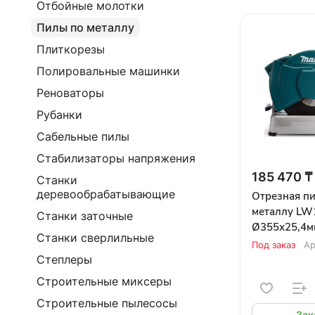
Отбойные молотки
Пилы по металлу
Плиткорезы
Полировальные машинки
Реноваторы
Рубанки
Сабельные пилы
Стабилизаторы напряжения
185 470 ₸
Станки
деревообрабатывающие
Отрезная пи
металлу LW1
Станки заточные
Ø355х25,4м
Станки сверлильные
мин) MAKIT
Под заказ
Ар
Степлеры
Строительные миксеры
Строительные пылесосы
Зак