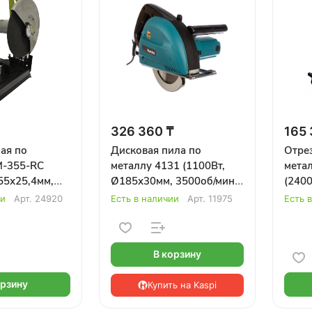
326 360 ₸
165 
ая по
Дисковая пила по
Отре
M-355-RC
металлу 4131 (1100Вт,
мета
55х25,4мм,
Ø185х30мм, 3500об/мин)
(2400
ина реза
MAKITA
3800
ии
Арт.
24920
Есть в наличии
Арт.
11975
Есть 
об/мин) IVT
пуск,
В корзину
орзину
Купить на Kaspi