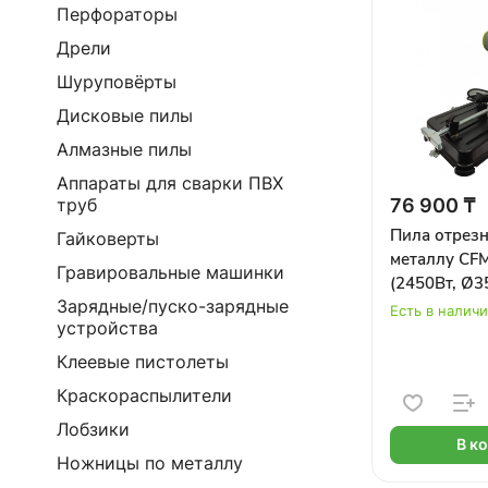
Перфораторы
Дрели
Шуруповёрты
Дисковые пилы
Алмазные пилы
Аппараты для сварки ПВХ
76 900 ₸
труб
Пила отрезн
Гайковерты
металлу CF
Гравировальные машинки
(2450Вт, Ø3
Зарядные/пуско-зарядные
максим.глуб
Есть в налич
устройства
100мм, 3900
Клеевые пистолеты
Краскораспылители
Лобзики
В к
Ножницы по металлу