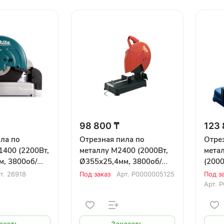
98 800 ₸
123 
ла по
Отрезная пила по
Отре
400 (2200Вт,
металлу M2400 (2000Вт,
мета
м, 3800об/
Ø355х25,4мм, 3800об/
(2000
A
мин, 15,7кг) MAKITA MT
3800
т.
26918
Под заказ
Арт.
Р0000005125
Под з
пуск,
Арт.
Р
азать
Заказать