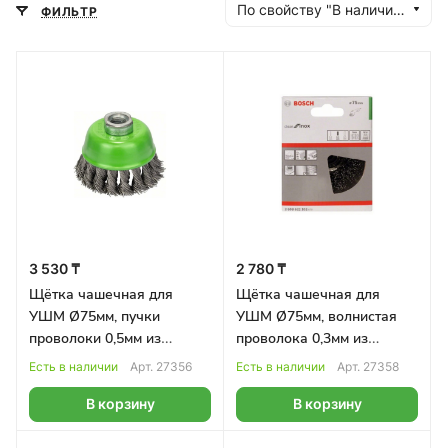
По свойству "В наличии" (убывание)
ФИЛЬТР
3 530 ₸
2 780 ₸
Щётка чашечная для
Щётка чашечная для
УШМ Ø75мм, пучки
УШМ Ø75мм, волнистая
проволоки 0,5мм из
проволока 0,3мм из
нержавеющей стали
нержавеющей стали
Есть в наличии
Арт.
27356
Есть в наличии
Арт.
27358
BOSCH
BOSCH
В корзину
В корзину