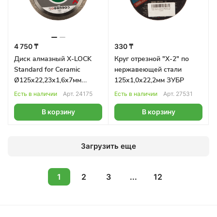
4 750 ₸
330 ₸
Диск алмазный X-LOCK
Круг отрезной "Х-2" по
Standard for Ceramic
нержавеющей стали
Ø125х22,23х1,6х7мм
125х1,0х22,2мм ЗУБР
BOSCH
Есть в наличии
Арт.
24175
Есть в наличии
Арт.
27531
В корзину
В корзину
Загрузить еще
1
2
3
...
12