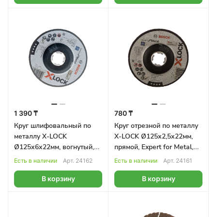
1 390 ₸
780 ₸
Круг шлифовальный по
Круг отрезной по металлу
металлу X-LOCK
X-LOCK Ø125х2,5х22мм,
Ø125х6х22мм, вогнутый,
прямой, Expert for Metal,
Expert for Metal, BOSCH
BOSCH
Есть в наличии
Арт.
24162
Есть в наличии
Арт.
24161
В корзину
В корзину