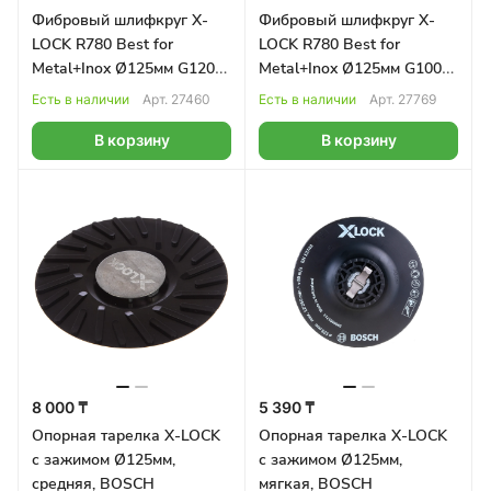
Фибровый шлифкруг X-
Фибровый шлифкруг X-
LOCK R780 Best for
LOCK R780 Best for
Metal+Inox Ø125мм G120
Metal+Inox Ø125мм G100
BOSCH
BOSCH
Есть в наличии
Арт.
27460
Есть в наличии
Арт.
27769
В корзину
В корзину
8 000 ₸
5 390 ₸
Опорная тарелка X-LOCK
Опорная тарелка X-LOCK
с зажимом Ø125мм,
с зажимом Ø125мм,
средняя, BOSCH
мягкая, BOSCH