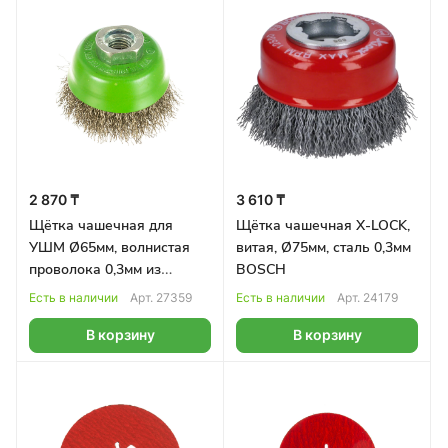
2 870 ₸
3 610 ₸
Щётка чашечная для
Щётка чашечная X-LOCK,
УШМ Ø65мм, волнистая
витая, Ø75мм, сталь 0,3мм
проволока 0,3мм из
BOSCH
нержавеющей стали
Есть в наличии
Арт.
27359
Есть в наличии
Арт.
24179
BOSCH
В корзину
В корзину