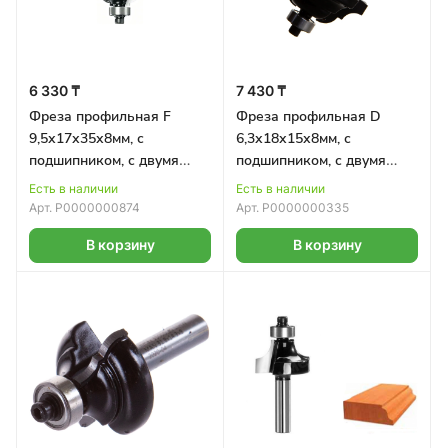
6 330 ₸
7 430 ₸
Фреза профильная F
Фреза профильная D
9,5х17х35х8мм, с
6,3х18х15х8мм, с
подшипником, с двумя
подшипником, с двумя
лезвиями BOSCH
лезвиями BOSCH
Есть в наличии
Есть в наличии
Арт.
Р0000000874
Арт.
Р0000000335
В корзину
В корзину