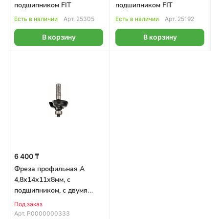
подшипником FIT
подшипником FIT
Есть в наличии
Арт.
25305
Есть в наличии
Арт.
25192
В корзину
В корзину
6 400 ₸
Фреза профильная A
4,8х14х11х8мм, с
подшипником, с двумя
лезвиями BOSCH
Под заказ
Арт.
Р0000000333