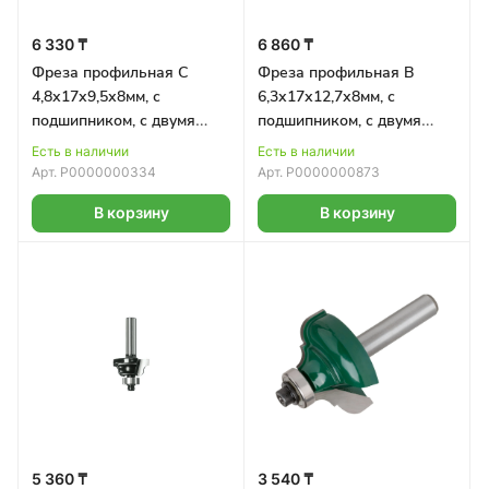
6 330 ₸
6 860 ₸
Фреза профильная C
Фреза профильная B
4,8х17х9,5х8мм, с
6,3х17х12,7х8мм, с
подшипником, с двумя
подшипником, с двумя
лезвиями BOSCH
лезвиями BOSCH
Есть в наличии
Есть в наличии
Арт.
Р0000000334
Арт.
Р0000000873
В корзину
В корзину
5 360 ₸
3 540 ₸