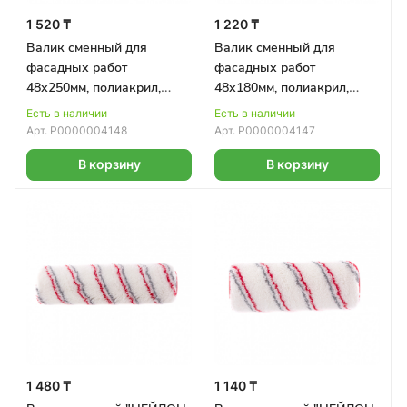
1 520 ₸
1 220 ₸
Валик сменный для
Валик сменный для
фасадных работ
фасадных работ
48х250мм, полиакрил,
48х180мм, полиакрил,
ворс 18мм, бюгель 8мм
ворс 18мм, бюгель 8мм
Есть в наличии
Есть в наличии
MATRIX
MATRIX
Арт.
Р0000004148
Арт.
Р0000004147
В корзину
В корзину
1 480 ₸
1 140 ₸