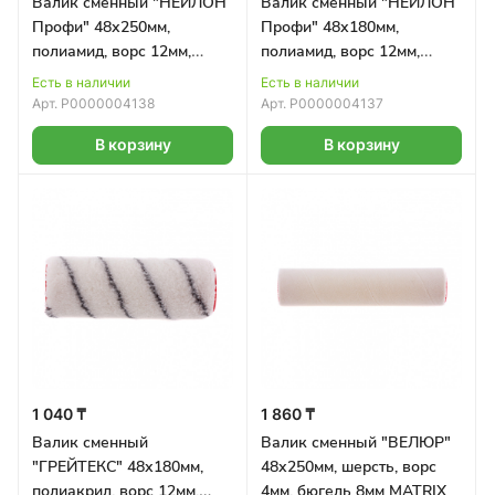
Валик сменный "НЕЙЛОН
Валик сменный "НЕЙЛОН
Профи" 48х250мм,
Профи" 48х180мм,
полиамид, ворс 12мм,
полиамид, ворс 12мм,
бюгель 8мм MATRIX
бюгель 8мм MATRIX
Есть в наличии
Есть в наличии
Арт.
Р0000004138
Арт.
Р0000004137
В корзину
В корзину
1 040 ₸
1 860 ₸
Валик сменный
Валик сменный "ВЕЛЮР"
"ГРЕЙТЕКС" 48х180мм,
48х250мм, шерсть, ворс
полиакрил, ворс 12мм,
4мм, бюгель 8мм MATRIX