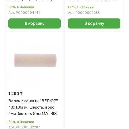
бюгель 8мм MATRIX
Есть в наличии
Есть в наличии
Арт.
Р0000004141
Арт.
Р0000002288
В корзину
В корзину
1 290 ₸
Валик сменный "ВЕЛЮР"
48х180мм, шерсть, ворс
4мм, бюгель 8мм MATRIX
Есть в наличии
Арт.
Р0000002287