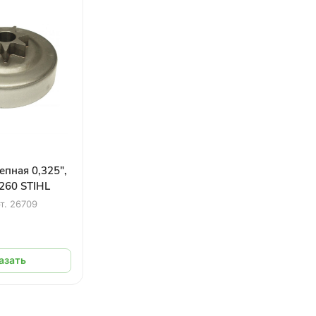
епная 0,325",
260 STIHL
т.
26709
азать