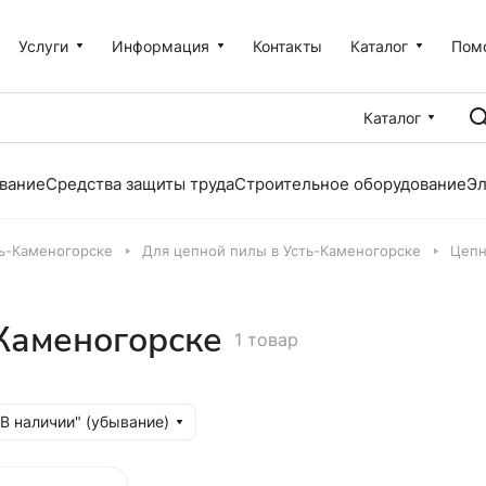
Услуги
Информация
Контакты
Каталог
Пом
Каталог
вание
Средства защиты труда
Строительное оборудование
Эл
ть-Каменогорске
Для цепной пилы в Усть-Каменогорске
Цепн
Каменогорске
1 товар
"В наличии" (убывание)