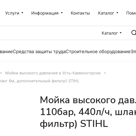
Услуги
Информация
Контакты
Каталог
Пом
Каталог
вание
Средства защиты труда
Строительное оборудование
Эл
Мойки высокого давления в Усть-Каменогорске
шланг 6м, дополнительный фильтр) STIHL
Мойка высокого давл
110бар, 440л/ч, шл
фильтр) STIHL