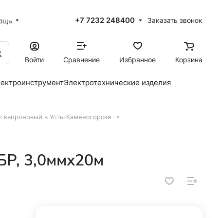
+7 7232 248400
Заказать звонок
ощь
Войти
Сравнение
Избранное
Корзина
ектроинструмент
Электротехнические изделия
л капроновый в Усть-Каменогорске
БР, 3,0ммх20м