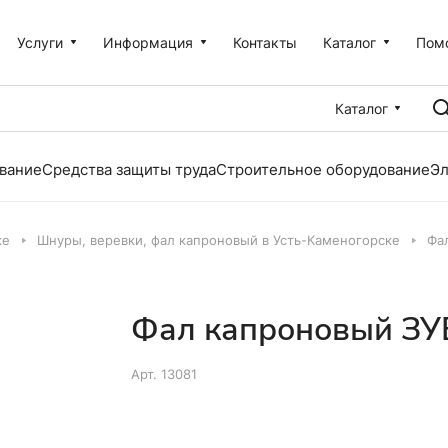
Услуги
Информация
Контакты
Каталог
Пом
Каталог
вание
Средства защиты труда
Строительное оборудование
Эл
ке
Шнуры, веревки, фал капроновый в Усть-Каменогорске
Фа
Фал капроновый ЗУ
Арт.
13081