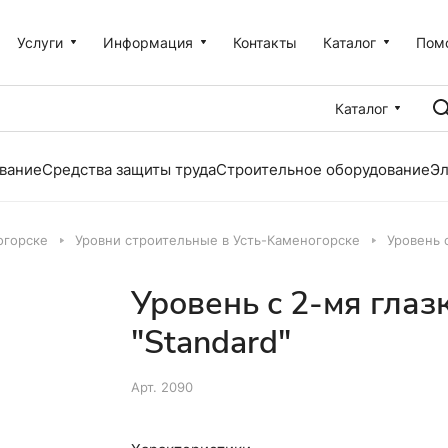
Услуги
Информация
Контакты
Каталог
Пом
Каталог
вание
Средства защиты труда
Строительное оборудование
Эл
огорске
Уровни строительные в Усть-Каменогорске
Уровень 
Уровень с 2-мя глаз
"Standard"
Арт.
2090