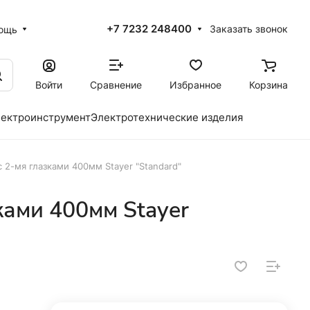
+7 7232 248400
Заказать звонок
ощь
Войти
Сравнение
Избранное
Корзина
ектроинструмент
Электротехнические изделия
с 2-мя глазками 400мм Stayer "Standard"
ками 400мм Stayer