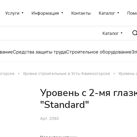
Услуги
Информация
Контакты
Каталог
Пом
Каталог
вание
Средства защиты труда
Строительное оборудование
Эл
огорске
Уровни строительные в Усть-Каменогорске
Уровень 
Уровень с 2-мя глаз
"Standard"
Арт.
2092