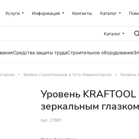
Услуги
Информация
Контакты
Каталог
Пом
Каталог
вание
Средства защиты труда
Строительное оборудование
Эл
огорске
Уровни строительные в Усть-Каменогорске
Уровень 
Уровень KRAFTOOL 1
зеркальным глазко
Арт.
27881