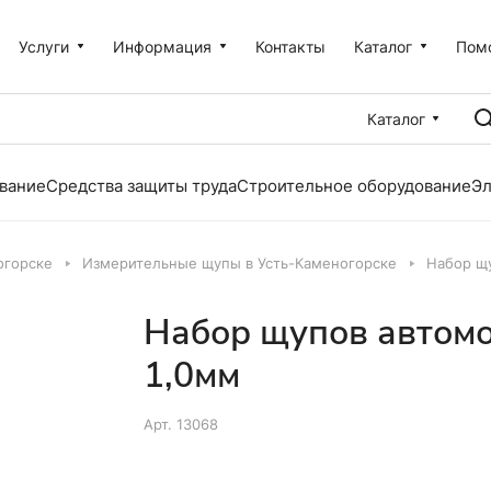
Услуги
Информация
Контакты
Каталог
Пом
Каталог
вание
Средства защиты труда
Строительное оборудование
Эл
огорске
Измерительные щупы в Усть-Каменогорске
Набор щу
Набор щупов автомо
1,0мм
Арт.
13068