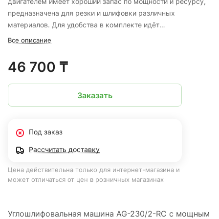
двигателем имеет хороший запас по мощности и ресурсу,
предназначена для резки и шлифовки различных
материалов. Для удобства в комплекте идёт
дополнительная трёхпозиционная рукоятка. С функцией
Все описание
фиксатора шпинделя можно быстро менять оснастку.
Защитный кожух оберегает оператора во время работы от
46 700 ₸
случайного касания диска, а также от попадания искр и
строительной пыли.
Заказать
Под заказ
Рассчитать доставку
Цена действительна только для интернет-магазина и
может отличаться от цен в розничных магазинах
Углошлифовальная машина AG-230/2-RC с мощным