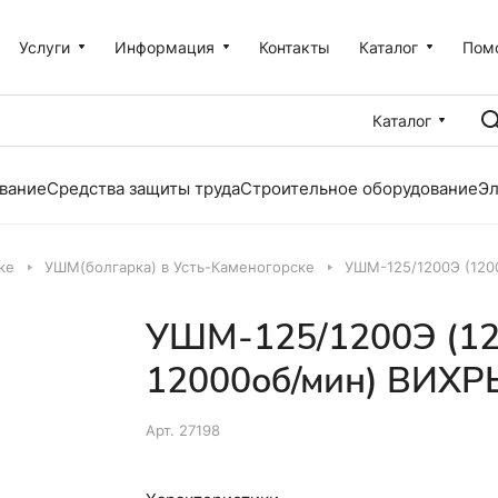
Услуги
Информация
Контакты
Каталог
Пом
Каталог
вание
Средства защиты труда
Строительное оборудование
Эл
ке
УШМ(болгарка) в Усть-Каменогорске
УШМ-125/1200Э (120
УШМ-125/1200Э (12
12000об/мин) ВИХР
Арт.
27198