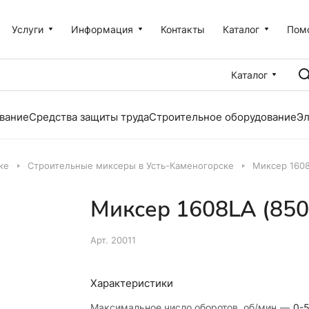
Услуги
Информация
Контакты
Каталог
Пом
Каталог
вание
Средства защиты труда
Строительное оборудование
Эл
ке
Строительные миксеры в Усть-Каменогорске
Миксер 1608
Миксер 1608LA (850
Арт.
20011
Характеристики
Максимальное число оборотов, об/мин
—
0-