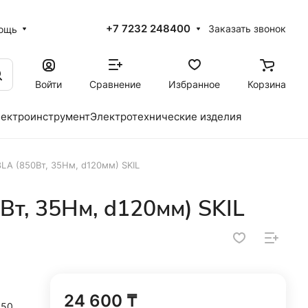
+7 7232 248400
Заказать звонок
ощь
Войти
Сравнение
Избранное
Корзина
ектроинструмент
Электротехнические изделия
LA (850Вт, 35Нм, d120мм) SKIL
Вт, 35Нм, d120мм) SKIL
24 600 ₸
550