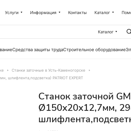
Услуги
Информация
Контакты
Каталог
Пом
Каталог
вание
Средства защиты труда
Строительное оборудование
Эл
ке
Станки заточные в Усть-Каменогорске
мин, шлифлента,подсветка) PATRIOT EXPERT
Станок заточной GM
Ø150х20х12,7мм, 29
шлифлента,подсвет