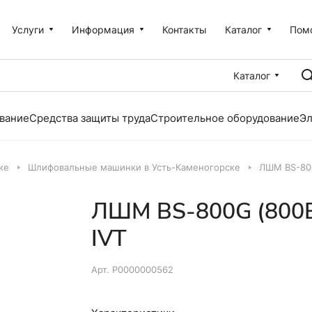
Услуги
Информация
Контакты
Каталог
Пом
Каталог
вание
Средства защиты труда
Строительное оборудование
Эл
ке
Шлифовальные машинки в Усть-Каменогорске
ЛШМ BS-800
ЛШМ BS-800G (800Вт
IVT
Арт.
Р0000000562