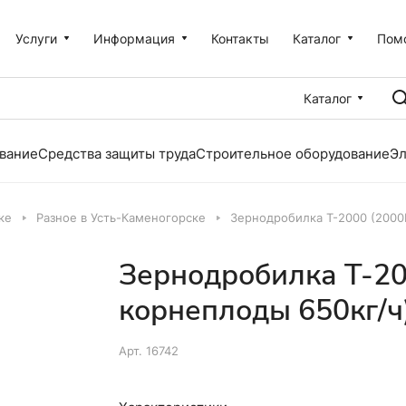
Услуги
Информация
Контакты
Каталог
Пом
Каталог
вание
Средства защиты труда
Строительное оборудование
Эл
ке
Разное в Усть-Каменогорске
Зернодробилка Т-2000 (2000В
Зернодробилка Т-200
корнеплоды 650кг/ч
Арт.
16742