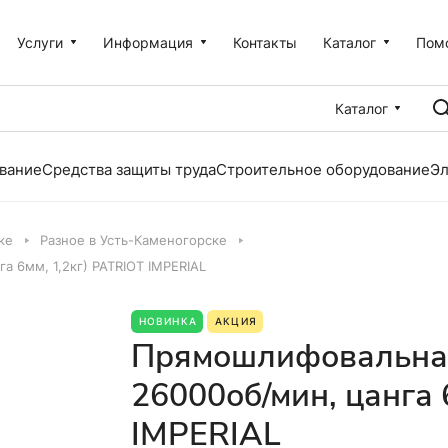
Услуги
Информация
Контакты
Каталог
Пом
Каталог
вание
Средства защиты труда
Строительное оборудование
Эл
ке
Разное в Усть-Каменогорске
 6мм, 1,2кг) PATRIOT IMPERIAL
НОВИНКА
АКЦИЯ
Прямошлифовальная
26000об/мин, цанга 
IMPERIAL