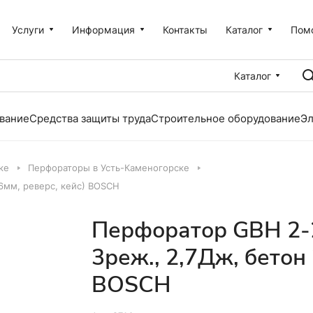
Услуги
Информация
Контакты
Каталог
Пом
Каталог
вание
Средства защиты труда
Строительное оборудование
Эл
ке
Перфораторы в Усть-Каменогорске
6мм, реверс, кейс) BOSCH
Перфоратор GBH 2-2
3реж., 2,7Дж, бетон 
BOSCH