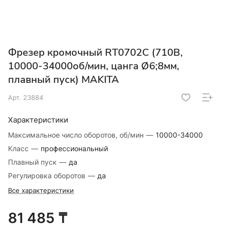
Фрезер кромочный RT0702C (710В,
10000-34000об/мин, цанга Ø6;8мм,
плавный пуск) MAKITA
Арт.
23884
Характеристики
Максимальное число оборотов, об/мин
—
10000-34000
Класс
—
профессиональный
Плавный пуск
—
да
Регулировка оборотов
—
да
Все характеристики
81 485 ₸