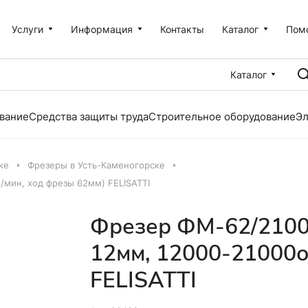
Услуги
Информация
Контакты
Каталог
Пом
Каталог
вание
Средства защиты труда
Строительное оборудование
Эл
ке
Фрезеры в Усть-Каменогорске
/мин, ход фрезы 62мм) FELISATTI
Фрезер ФМ-62/2100Э
12мм, 12000-21000о
FELISATTI