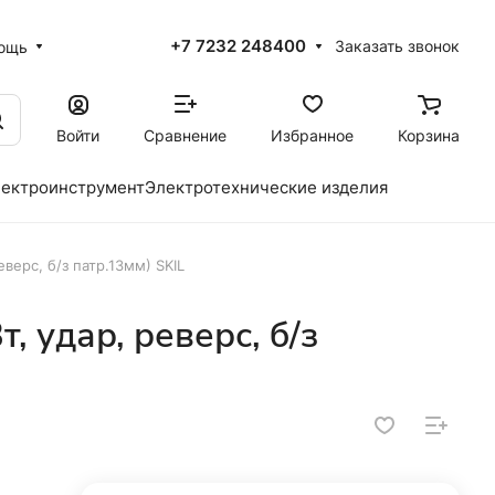
+7 7232 248400
Заказать звонок
ощь
Войти
Сравнение
Избранное
Корзина
ектроинструмент
Электротехнические изделия
верс, б/з патр.13мм) SKIL
, удар, реверс, б/з