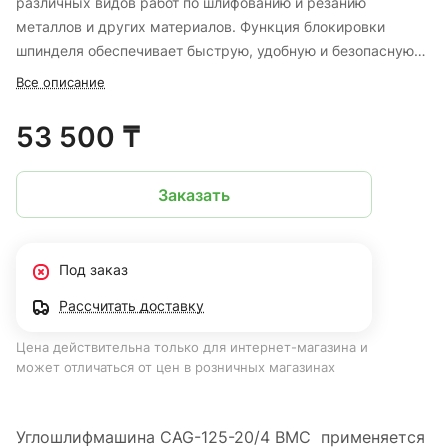
различных видов работ по шлифованию и резанию
металлов и других материалов. Функция блокировки
шпинделя обеспечивает быструю, удобную и безопасную
замену расходного материала. Дополнительная рукоятка
Все описание
может устанавливаться в одном из трех положений: слева,
справа или сверху, распределяя вес на обе руки. Это
53 500 ₸
делает рабочий процесс гораздо
комфортнее. Бесщеточный двигатель – выше мощность,
Заказать
дольше время работы, компактнее размеры.Защита от
перегрева, перегрузки и глубокого разряда. Встроенный в
аккумулятор индикатор уровня заряда.
Под заказ
Рассчитать доставку
Цена действительна только для интернет-магазина и
может отличаться от цен в розничных магазинах
Углошлифмашина CAG-125-20/4 BMC применяется