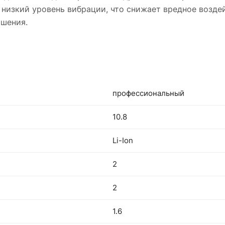
 низкий уровень вибрации, что снижает вредное возде
ошения.
профессиональный
10.8
Li-Ion
2
2
1.6