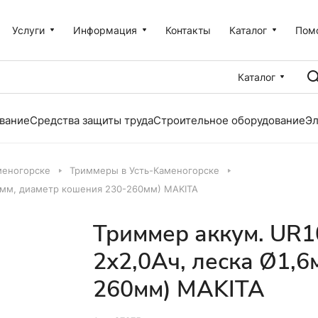
Услуги
Информация
Контакты
Каталог
Пом
Каталог
вание
Средства защиты труда
Строительное оборудование
Эл
меногорске
Триммеры в Усть-Каменогорске
1,6мм, диаметр кошения 230-260мм) MAKITA
Триммер аккум. UR1
2х2,0Ач, леска Ø1,6
260мм) MAKITA