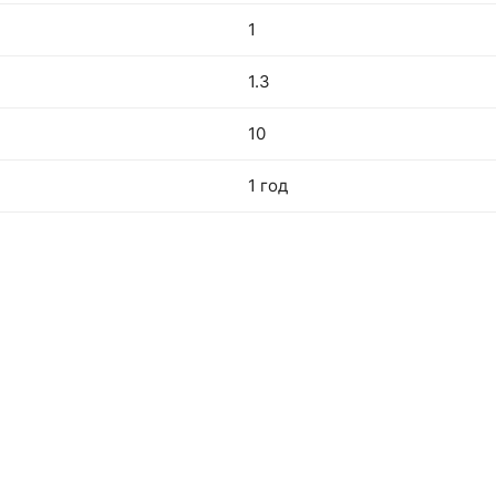
1
1.3
10
1 год