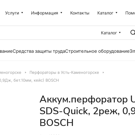
Услуги
Информация
Контакты
Каталог
Пом
Каталог
вание
Средства защиты труда
Строительное оборудование
Эл
меногорске
Перфораторы в Усть-Каменогорске
 0,9Дж, бет.10мм, кейс) BOSCH
Аккум.перфоратор Une
SDS-Quick, 2реж, 0,
BOSCH