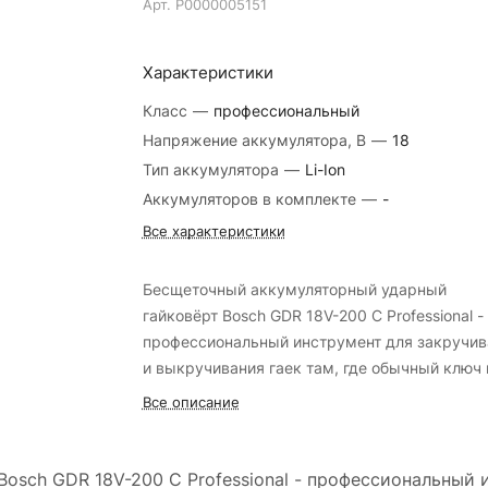
Арт.
Р0000005151
Характеристики
Класс
—
профессиональный
Напряжение аккумулятора, В
—
18
Тип аккумулятора
—
Li-Ion
Аккумуляторов в комплекте
—
-
Все характеристики
Бесщеточный аккумуляторный ударный
гайковёрт Bosch GDR 18V-200 C Professional -
профессиональный инструмент для закручив
и выкручивания гаек там, где обычный ключ 
справляется. Бесщеточный двигатель не тре
Все описание
технического обслуживания, обеспечивает
высокую производительность и служит долго
Подсветка рабочей зоны способствует
sch GDR 18V-200 C Professional - профессиональный 