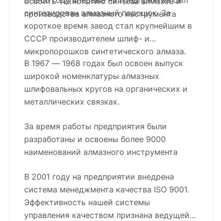
В 1966 году впервые на предприятии был
освоить технологию синтеза алмазов и
синтезирован алмазный порошок. За
производства алмазного инструмента
короткое время завод стал крупнейшим в
СССР производителем шлиф- и
микропорошков синтетического алмаза.
В 1967 — 1968 годах был освоен выпуск
широкой номенклатуры алмазных
шлифовальных кругов на органических и
металлических связках.
За время работы предприятия были
разработаны и освоены более 9000
наименований алмазного инструмента
В 2001 году на предприятии внедрена
система менеджмента качества ISO 9001.
Эффективность нашей системы
управления качеством признана ведущей